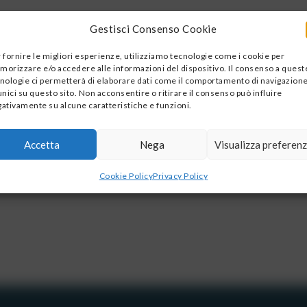
Gestisci Consenso Cookie
 fornire le migliori esperienze, utilizziamo tecnologie come i cookie per
orizzare e/o accedere alle informazioni del dispositivo. Il consenso a quest
nologie ci permetterà di elaborare dati come il comportamento di navigazione
unici su questo sito. Non acconsentire o ritirare il consenso può influire
ativamente su alcune caratteristiche e funzioni.
Accetta
Nega
Visualizza preferen
Cookie Policy
Privacy Policy